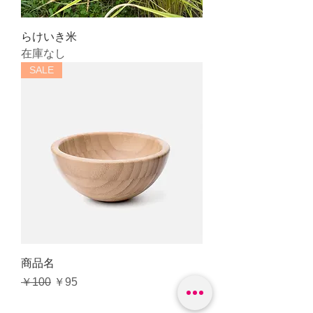
らけいき米
在庫なし
SALE
商品名
通常価格
セール価格
￥100
￥95