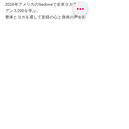
2016年アメリカのSedonaで全米ヨガアライ
アンス200を学ぶ。
整体とヨガを通して皆様の心と身体の声をお
伝えしています。
コメント
コメントを追加…