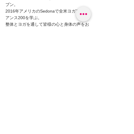
プン。
2016年アメリカのSedonaで全米ヨガアライ
アンス200を学ぶ。
整体とヨガを通して皆様の心と身体の声をお
伝えしています。
コメント
コメントを追加…