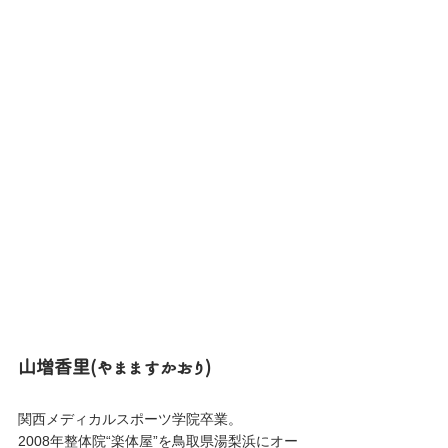
山増香里(やまますかおり)
関西メディカルスポーツ学院卒業。
2008年整体院“楽体屋”を鳥取県湯梨浜にオー