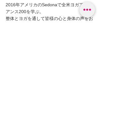
2016年アメリカのSedonaで全米ヨガアライ
アンス200を学ぶ。
整体とヨガを通して皆様の心と身体の声をお
伝えしています。
コメント
コメントを追加…