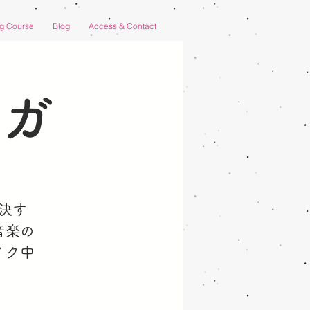
ng Course
Blog
Access & Contact
ヨガ
決す
音楽の
イク中