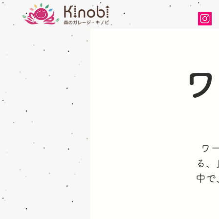
ワ
ワ
る、
中で