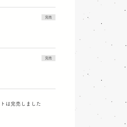
完売
完売
ントは完売しました