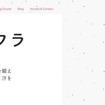
ng Course
Blog
Access & Contact
フラ
を鍛え
く汗を