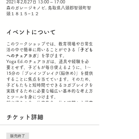
2021年2月27日 13:00 – 17:00
森のガレージキノビ, 鳥取県八頭郡智頭町智
頭１８１５−１２
イベントについて
このワークショップでは、教育現場や日常生
活の中で簡単に用いることができる
「子ども
へのチェアヨガ」
を学びます。
Yoga Ed.のチェアヨガは、道具や経験を必
要とせず、子どもが毎日使えるように、1～
15分の「ブレインブレイク(脳休め)」を提供
することに焦点を当てています。そのため、
子どもたちと短時間でできるヨガブレイクを
実践するために必要な幅広い基本的な考え方
とツールを身につけます。
朝や帰りの会、体育集会、休み時間から授業
への切り替えなど、子どもたちの集中力を高
め、学習を支援し、学級運営を円滑にするリ
チケット詳細
フレッシュタイムに利用できます。
子どもたちに向けた内容ですが、クラスを通
じて指導する側においても心地よい時間の共
販売終了
有ができます。