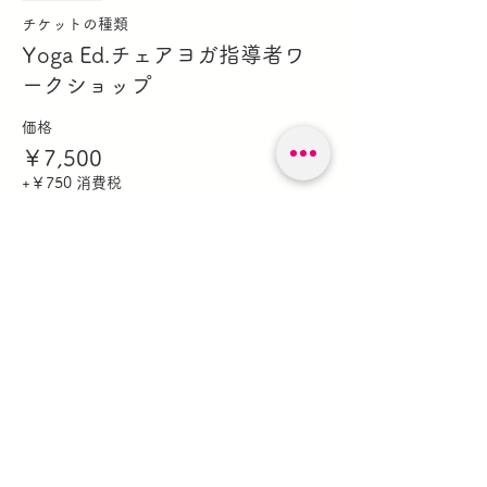
日常生活のお子さんとのコミュニケーション
チケットの種類
ツールとしても活用できます。
Yoga Ed.チェアヨガ指導者ワ
ヨガのスキルや知識がなくても大丈夫です。
シンプルで使いやすいヨガやマインドフルネ
ークショップ
スのツールを毎日接する子どもたちと共有す
ることができます。
価格
また、ワークショップ修了証も発行されま
￥7,500
す。
+￥750 消費税
安全にヨガを椅子に適応させる方法を
学びます。
ワークショップ内容は、Yoga Ed.の教
育理念、行動管理、エビデンスに基づ
いたクラス内でのヨガの効果、基準に
このイベントをシェア
沿ったレッスンプランの組み立て方、
子ども向けのチェアヨガエクササイズ
が含まれます。
証拠に基づくマニュアルを提供いたし
ます。
質疑応答やアクティビティを通して教
材をより深く理解し、経験豊富なトレ
ーナーの指導のもと学んでいきます。
森のガレージキノビ