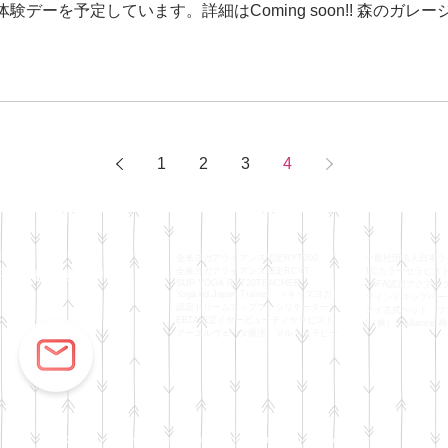
験デーを予定しています。詳細はComing soon!! 森のガ
1
2
3
4
全米ヨガアライアンス認定RYT200.
一般社団法人日本ラ
orestgaragekinobi
全米ヨガアライアンス認定RCYT
TCカラーセラピス
SUP YOGA RYT20TEACHER
JAFA認定アクア
Yoga.ed Japan Trainer （キッズヨガ）
マインドマップベー
認定ドリームマップファシリテーター
タイ古式ヘッド、フ
EBTA認定イヤービューティセラピスト
(（株）S-allia
アーユルヴェータ療法 マルマセラピー
© 2017 by Forest garage kinobi. Proudly created with Wix.com