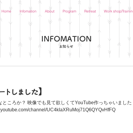
Home
Infomation
About
Program
Retreat
Work shop/Traini
​INFOMATION
お知らせ
タートしました】
ところか？ 映像でも見て欲しくてYouTube作っちゃいまし
outube.com/channel/UC4kIaXRuMoj71Q6QYQvHfFQ