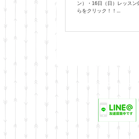
ン）・16日（日）レッスン体
らをクリック！！...
森のガレージキノビ
f