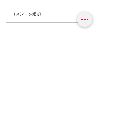
コメントを追加…
森のガレージキノビ
forestgaragekinobi
© 2017 by Forest garage kinobi. Proudly created with Wix.com